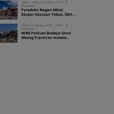
Senin, 3 Agustus 2026 - 05:15
0
Komentar
Paradoks Negeri Nikel:
Ekspor Ratusan Triliun, DBH
tak Sampai 1 Persen
Senin, 3 Agustus 2026 - 14:00
0
Komentar
NHM Perkuat Budaya Good
Mining Practices melalui
Binwas Terpadu ESDM