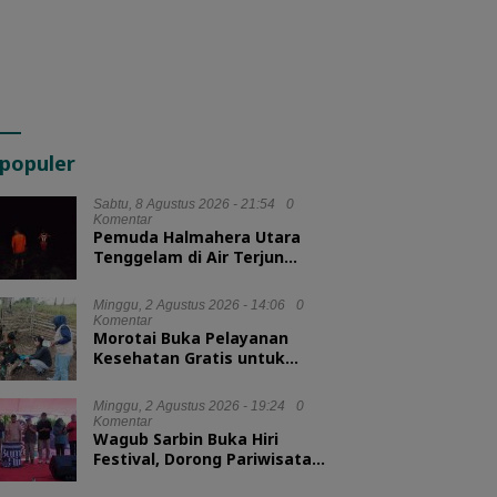
populer
Sabtu, 8 Agustus 2026 - 21:54
0
Komentar
Pemuda Halmahera Utara
Tenggelam di Air Terjun
Jembatan Alam, Tim SAR
Turun Tangan
Minggu, 2 Agustus 2026 - 14:06
0
Komentar
Morotai Buka Pelayanan
Kesehatan Gratis untuk
Hewan Ternak
Minggu, 2 Agustus 2026 - 19:24
0
Komentar
Wagub Sarbin Buka Hiri
Festival, Dorong Pariwisata
Berbasis Alam