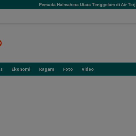
emuda Halmahera Utara Tenggelam di Air Terjun Jembatan Alam, 
as
Ekonomi
Ragam
Foto
Video