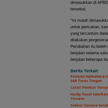
dimasukkan di APBD
tersebut.
“Ini malah dimasuk
untuk pencairan, ka
yang tercantum dala
dilakukan pergesera
Perubahan itu boleh-b
berjalan selama sat
berjalan beberapa bul
Berita Terkait
Pemuda Halmahera Ut
SAR Turun Tangan
Catat! Pemkot Terna
Hasby Yusuf Salurkan
Ternate
Sekkot Ternate Sera