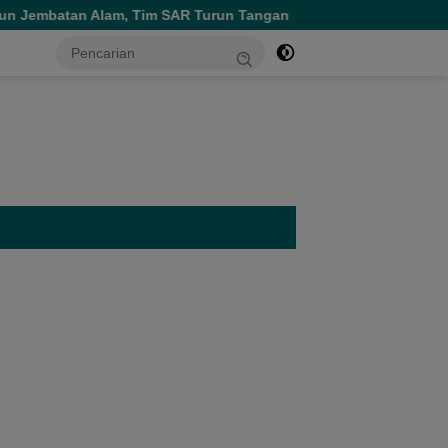
Tim SAR Turun Tangan
Persiapan Menuju TPT XXXV, Perha
tutup