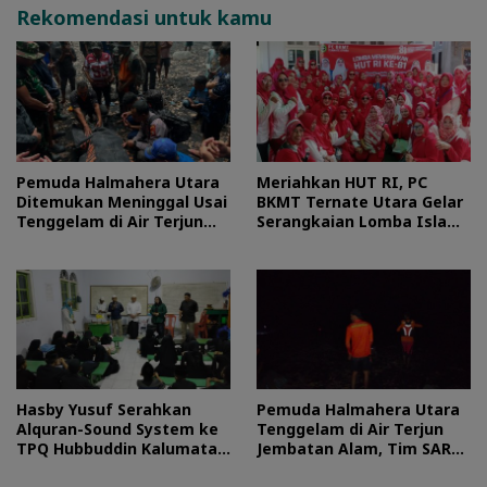
Rekomendasi untuk kamu
Pemuda Halmahera Utara
Meriahkan HUT RI, PC
Ditemukan Meninggal Usai
BKMT Ternate Utara Gelar
Tenggelam di Air Terjun
Serangkaian Lomba Islami
Jembatan Alam
dan Edukatif
Hasby Yusuf Serahkan
Pemuda Halmahera Utara
Alquran-Sound System ke
Tenggelam di Air Terjun
TPQ Hubbuddin Kalumata
Jembatan Alam, Tim SAR
Ternate
Turun Tangan