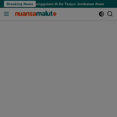
Langsung
gal Usai Tenggelam di Air Terjun Jembatan Alam
Breaking News
Meria
ke
konten