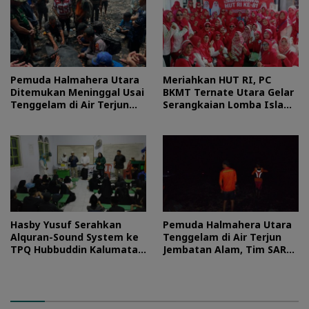
Pemuda Halmahera Utara
Meriahkan HUT RI, PC
Ditemukan Meninggal Usai
BKMT Ternate Utara Gelar
Tenggelam di Air Terjun
Serangkaian Lomba Islami
Jembatan Alam
dan Edukatif
Hasby Yusuf Serahkan
Pemuda Halmahera Utara
Alquran-Sound System ke
Tenggelam di Air Terjun
TPQ Hubbuddin Kalumata
Jembatan Alam, Tim SAR
Ternate
Turun Tangan