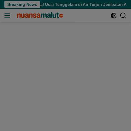
Langsung
 Meninggal Usai Tenggelam di Air Terjun Jembatan Alam
Breaking News
ke
konten