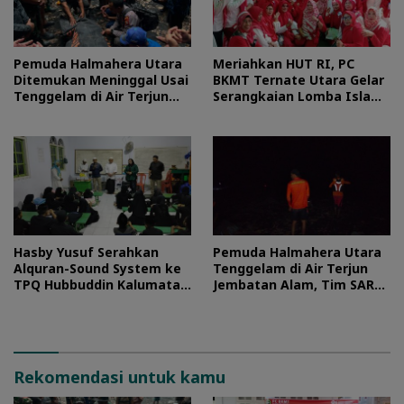
Pemuda Halmahera Utara
Meriahkan HUT RI, PC
Ditemukan Meninggal Usai
BKMT Ternate Utara Gelar
Tenggelam di Air Terjun
Serangkaian Lomba Islami
Jembatan Alam
dan Edukatif
Hasby Yusuf Serahkan
Pemuda Halmahera Utara
Alquran-Sound System ke
Tenggelam di Air Terjun
TPQ Hubbuddin Kalumata
Jembatan Alam, Tim SAR
Ternate
Turun Tangan
Rekomendasi untuk kamu