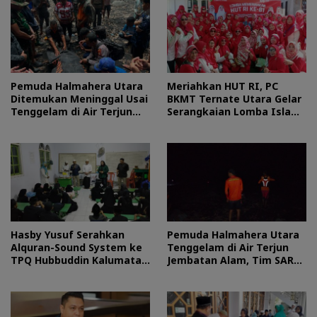
Pemuda Halmahera Utara
Meriahkan HUT RI, PC
Ditemukan Meninggal Usai
BKMT Ternate Utara Gelar
Tenggelam di Air Terjun
Serangkaian Lomba Islami
Jembatan Alam
dan Edukatif
Hasby Yusuf Serahkan
Pemuda Halmahera Utara
Alquran-Sound System ke
Tenggelam di Air Terjun
TPQ Hubbuddin Kalumata
Jembatan Alam, Tim SAR
Ternate
Turun Tangan