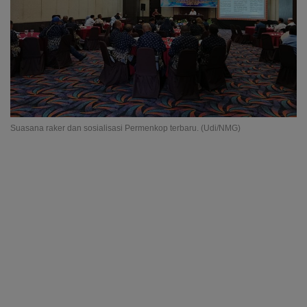
Suasana raker dan sosialisasi Permenkop terbaru. (Udi/NMG)