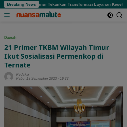
Langsung
 Sofifi, Gubernur Tekankan Transformasi Layanan Kesehatan
Breaking News
ke
konten
Daerah
21 Primer TKBM Wilayah Timur
Ikut Sosialisasi Permenkop di
Ternate
Redaksi
Rabu, 13 September 2023 - 19:33