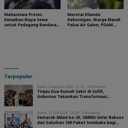
Mahasiswa Protes
Morotai Dilanda
Kenaikan Biaya Sewa
Kekeringan, Warga Mandi
untuk Pedagang Bandara
Pakai Air Galon, PDAM
Sultan Baabullah
Buka Suara
Terpopuler
Kamis, 6 Agustus 2026 - 17:52
0 Komentar
Tinjau Dua Rumah Sakit di Sofifi,
Gubernur Tekankan Transformasi
Layanan Kesehatan
Jumat, 31 Juli 2026 - 20:39
0 Komentar
Semarak Milad ke-25, UMMU Gelar Baksos
dan Salurkan 100 Paket Sembako bagi
Mahasiswa Kurang Mampu