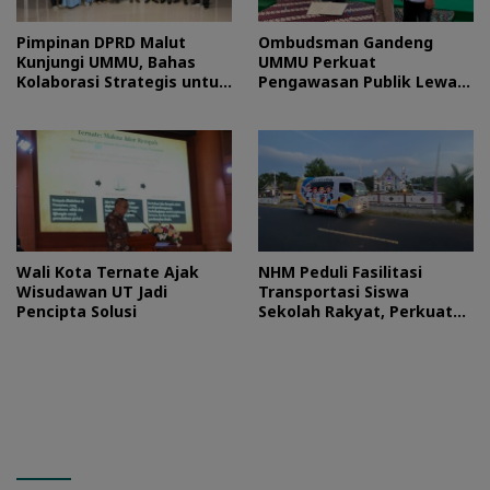
Pimpinan DPRD Malut
Ombudsman Gandeng
Kunjungi UMMU, Bahas
UMMU Perkuat
Kolaborasi Strategis untuk
Pengawasan Publik Lewat
Pengembangan SDM
Kolaborasi Generasi Muda
Wali Kota Ternate Ajak
NHM Peduli Fasilitasi
Wisudawan UT Jadi
Transportasi Siswa
Pencipta Solusi
Sekolah Rakyat, Perkuat
Akses Pendidikan di
Halmahera Utara