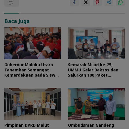
Baca Juga
Gubernur Maluku Utara
Semarak Milad ke-25,
Tanamkan Semangat
UMMU Gelar Baksos dan
Kemerdekaan pada Siswa
Salurkan 100 Paket
Sekolah Rakyat
Sembako bagi Mahasiswa
Kurang Mampu
Pimpinan DPRD Malut
Ombudsman Gandeng