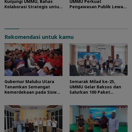
Kunjungi UMMU, Bahas
UMMU Perkuat
Kolaborasi Strategis untuk
Pengawasan Publik Lewat
Pengembangan SDM
Kolaborasi Generasi Muda
Rekomendasi untuk kamu
Gubernur Maluku Utara
Semarak Milad ke-25,
Tanamkan Semangat
UMMU Gelar Baksos dan
Kemerdekaan pada Siswa
Salurkan 100 Paket
Sekolah Rakyat
Sembako bagi Mahasiswa
Kurang Mampu