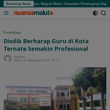
Langsung
Tepat Sasaran, Wagub Malut Tekankan Pentingnya Digitalisasi
Breaking News
ke
konten
Pendidikan
Disdik Berharap Guru di Kota
Ternate Semakin Profesional
Redaksi
Rabu, 20 September 2023 - 17:21