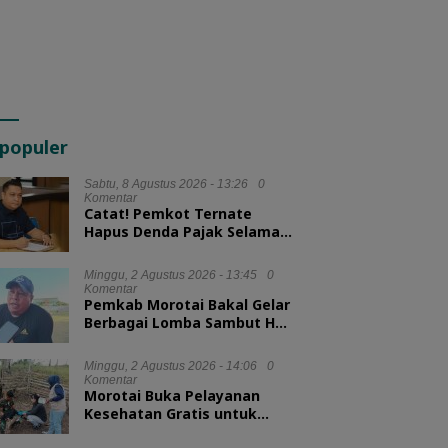
populer
Sabtu, 8 Agustus 2026 - 13:26
0
Komentar
Catat! Pemkot Ternate
Hapus Denda Pajak Selama
Tiga Bulan
Minggu, 2 Agustus 2026 - 13:45
0
Komentar
Pemkab Morotai Bakal Gelar
Berbagai Lomba Sambut HUT
ke-81 RI
Minggu, 2 Agustus 2026 - 14:06
0
Komentar
Morotai Buka Pelayanan
Kesehatan Gratis untuk
Hewan Ternak