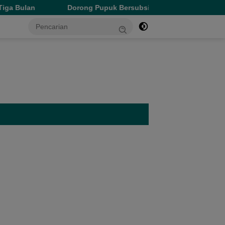
rong Pupuk Bersubsidi Tepat Sasaran, Wagub Malut Tekankan Pen
tutup