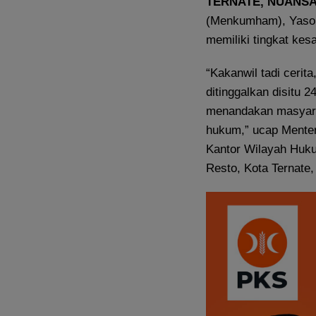
TERNATE, NUANS
(Menkumham), Yason
memiliki tingkat kes
“Kakanwil tadi ceri
ditinggalkan disitu 2
menandakan masyara
hukum,” ucap Menter
Kantor Wilayah Huk
Resto, Kota Ternate,