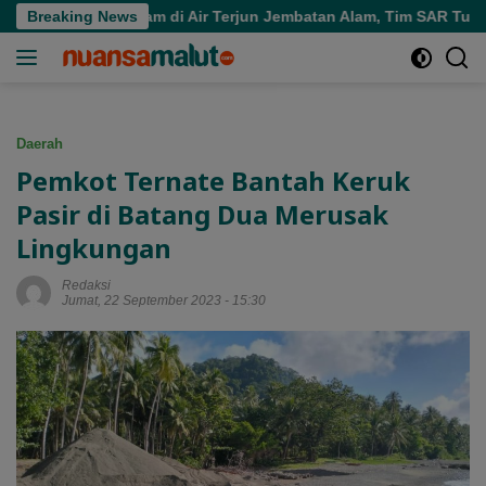
Langsung
ra Tenggelam di Air Terjun Jembatan Alam, Tim SAR Turun Tanga
Breaking News
ke
konten
Daerah
Pemkot Ternate Bantah Keruk
Pasir di Batang Dua Merusak
Lingkungan
Redaksi
Jumat, 22 September 2023 - 15:30