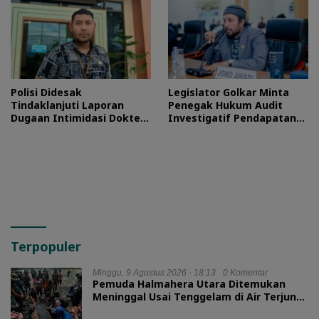
Polisi Didesak
Legislator Golkar Minta
Tindaklanjuti Laporan
Penegak Hukum Audit
Dugaan Intimidasi Dokter
Investigatif Pendapatan
RSUD Jailolo
BLUD RSUD Jailolo
Terpopuler
Minggu, 9 Agustus 2026 - 18:13
0 Komentar
Pemuda Halmahera Utara Ditemukan
Meninggal Usai Tenggelam di Air Terjun
Jembatan Alam