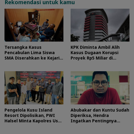
Rekomendasi untuk kamu
Tersangka Kasus
KPK Diminta Ambil Alih
Pencabulan Lima Siswa
Kasus Dugaan Korupsi
SMA Diserahkan ke Kejari
Proyek Rp5 Miliar di
Morotai
Halteng
Pengelola Kusu Island
Abubakar dan Kuntu Sudah
Resort Dipolisikan, PWI
Diperiksa, Hendra
Halsel Minta Kapolres Usut
Ingatkan Pentingnya
Tuntas
Proses Hukum