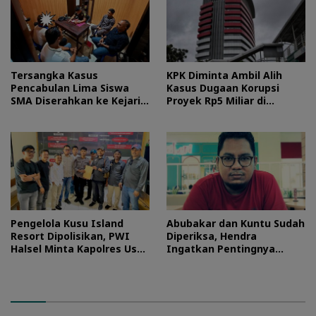
Tersangka Kasus
KPK Diminta Ambil Alih
Pencabulan Lima Siswa
Kasus Dugaan Korupsi
SMA Diserahkan ke Kejari
Proyek Rp5 Miliar di
Morotai
Halteng
Pengelola Kusu Island
Abubakar dan Kuntu Sudah
Resort Dipolisikan, PWI
Diperiksa, Hendra
Halsel Minta Kapolres Usut
Ingatkan Pentingnya
Tuntas
Proses Hukum