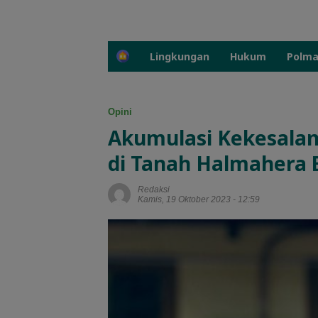
H
Lingkungan
Hukum
Polm
o
m
e
Opini
Akumulasi Kekesalan
di Tanah Halmahera 
Redaksi
Kamis, 19 Oktober 2023 - 12:59