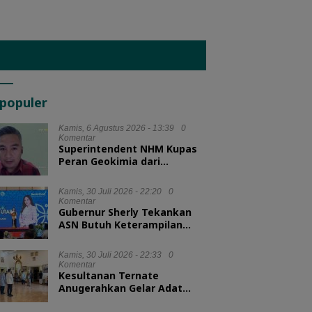
populer
Kamis, 6 Agustus 2026 - 13:39
0
Komentar
Superintendent NHM Kupas
Peran Geokimia dari
Eksplorasi hingga Ekstraksi
dalam Webinar MGEI-SC UNG
Kamis, 30 Juli 2026 - 22:20
0
Komentar
Gubernur Sherly Tekankan
ASN Butuh Keterampilan
Menyelesaikan Masalah
Kamis, 30 Juli 2026 - 22:33
0
Komentar
Kesultanan Ternate
Anugerahkan Gelar Adat
untuk Kepala BKN dan