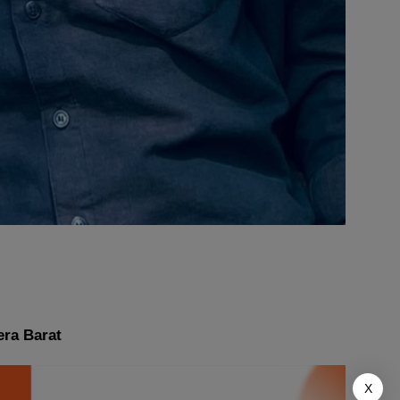
era Barat
X