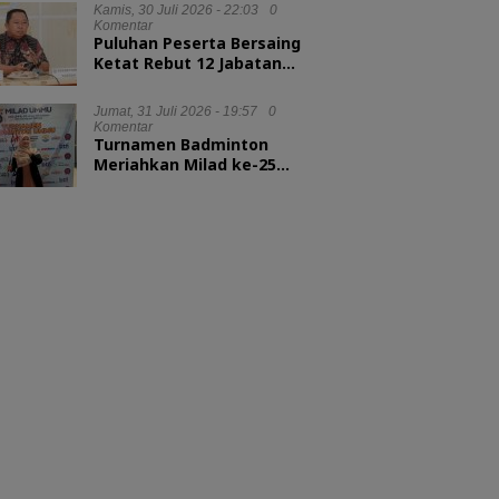
Kepala LAN RI
Kamis, 30 Juli 2026 - 22:03
0
Komentar
Puluhan Peserta Bersaing
Ketat Rebut 12 Jabatan
Eselon II Pemkot Ternate
Jumat, 31 Juli 2026 - 19:57
0
Komentar
Turnamen Badminton
Meriahkan Milad ke-25
UMMU, Rektor Tekankan
Sportivitas