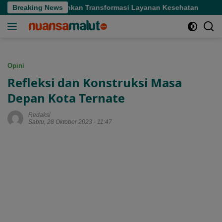
Langsung
r Tekankan Transformasi Layanan Kesehatan
Breaking News
Gubernur She
ke
konten
Opini
Refleksi dan Konstruksi Masa
Depan Kota Ternate
Redaksi
Sabtu, 28 Oktober 2023 - 11:47