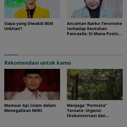
Siapa yang Diwakili BEM
Ancaman Narko-Terorisme
Unkhair?
terhadap Keutuhan
Pancasila: Di Mana Posisi
HMI?
Rekomendasi untuk kamu
Memoar Api Islam dalam
Menjaga “Permata”
Menegakkan NKRI
Ternate: Urgensi
Ekokonservasi dan
Perlindungan Kawasan
Pulo Tareba