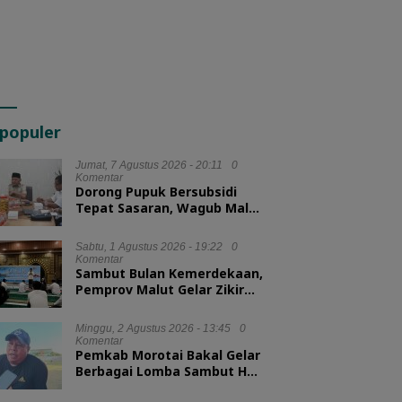
populer
Jumat, 7 Agustus 2026 - 20:11
0
Komentar
Dorong Pupuk Bersubsidi
Tepat Sasaran, Wagub Malut
Tekankan Pentingnya
Digitalisasi
Sabtu, 1 Agustus 2026 - 19:22
0
Komentar
Sambut Bulan Kemerdekaan,
Pemprov Malut Gelar Zikir
dan Doa Kebangsaan
Minggu, 2 Agustus 2026 - 13:45
0
Komentar
Pemkab Morotai Bakal Gelar
Berbagai Lomba Sambut HUT
ke-81 RI