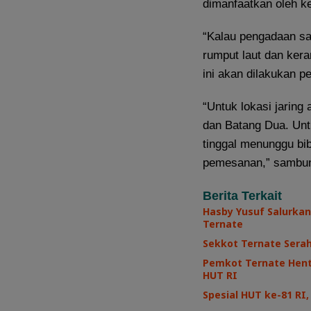
dimanfaatkan oleh k
“Kalau pengadaan sa
rumput laut dan ker
ini akan dilakukan p
“Untuk lokasi jaring 
dan Batang Dua. Unt
tinggal menunggu bib
pemesanan,” sambu
Berita Terkait
Hasby Yusuf Salurkan
Ternate
Sekkot Ternate Sera
Pemkot Ternate Henti
HUT RI
Spesial HUT ke-81 R