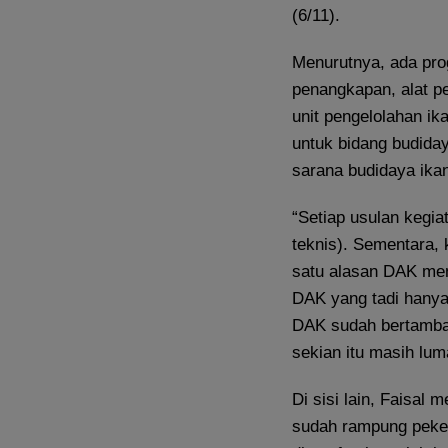
(6/11).
Menurutnya, ada pro
penangkapan, alat p
unit pengelolahan i
untuk bidang budida
sarana budidaya ikan
“Setiap usulan kegia
teknis). Sementara,
satu alasan DAK me
DAK yang tadi hanya
DAK sudah bertambah
sekian itu masih lum
Di sisi lain, Faisal
sudah rampung peker