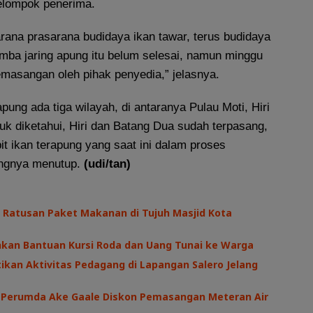
elompok penerima.
rana prasarana budidaya ikan tawar, terus budidaya
amba jaring apung itu belum selesai, namun minggu
emasangan oleh pihak penyedia,” jelasnya.
apung ada tiga wilayah, di antaranya Pulau Moti, Hiri
uk diketahui, Hiri dan Batang Dua sudah terpasang,
it ikan terapung yang saat ini dalam proses
ngnya menutup.
(udi/tan)
 Ratusan Paket Makanan di Tujuh Masjid Kota
hkan Bantuan Kursi Roda dan Uang Tunai ke Warga
kan Aktivitas Pedagang di Lapangan Salero Jelang
I, Perumda Ake Gaale Diskon Pemasangan Meteran Air