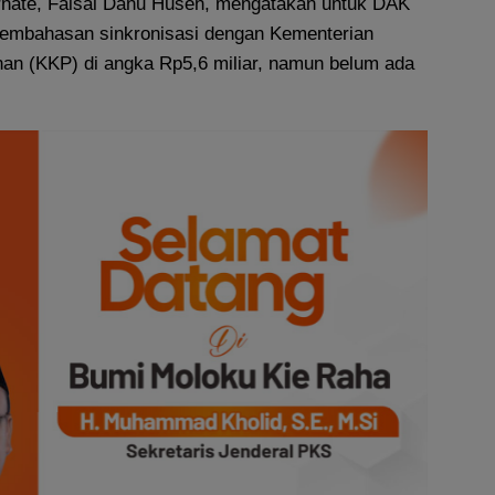
rnate, Faisal Danu Husen, mengatakan untuk DAK
embahasan sinkronisasi dengan Kementerian
nan (KKP) di angka Rp5,6 miliar, namun belum ada