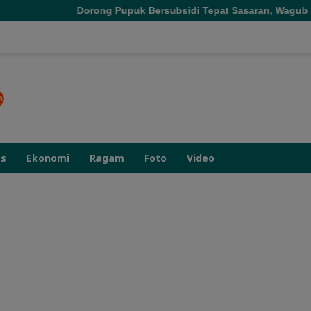
ong Pupuk Bersubsidi Tepat Sasaran, Wagub Malut Tekankan Pent
as
Ekonomi
Ragam
Foto
Video