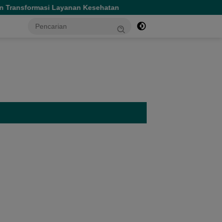
yanan Kesehatan
Gubernur Sherly Tinjau Revitalisasi S
tutup