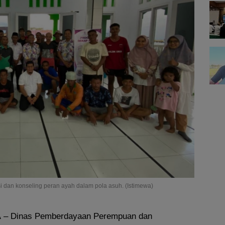
 dan konseling peran ayah dalam pola asuh. (Istimewa)
A
– Dinas Pemberdayaan Perempuan dan