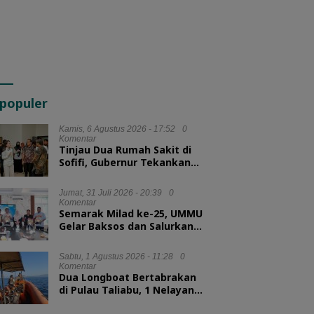
populer
Kamis, 6 Agustus 2026 - 17:52
0
Komentar
Tinjau Dua Rumah Sakit di
Sofifi, Gubernur Tekankan
Transformasi Layanan
Kesehatan
Jumat, 31 Juli 2026 - 20:39
0
Komentar
Semarak Milad ke-25, UMMU
Gelar Baksos dan Salurkan
100 Paket Sembako bagi
Mahasiswa Kurang Mampu
Sabtu, 1 Agustus 2026 - 11:28
0
Komentar
Dua Longboat Bertabrakan
di Pulau Taliabu, 1 Nelayan
Hilang