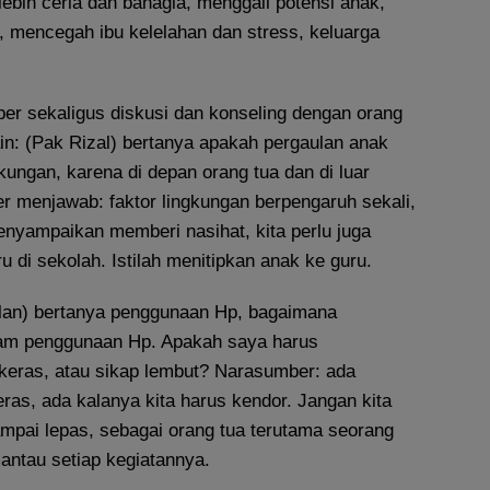
 lebih ceria dan bahagia, menggali potensi anak,
, mencegah ibu kelelahan dan stress, keluarga
er sekaligus diskusi dan konseling dengan orang
lain: (Pak Rizal) bertanya apakah pergaulan anak
gkungan, karena di depan orang tua dan di luar
 menjawab: faktor lingkungan berpengaruh sekali,
enyampaikan memberi nasihat, kita perlu juga
u di sekolah. Istilah menitipkan anak ke guru.
lan) bertanya penggunaan Hp, bagaimana
am penggunaan Hp. Apakah saya harus
eras, atau sikap lembut? Narasumber: ada
eras, ada kalanya kita harus kendor. Jangan kita
ampai lepas, sebagai orang tua terutama seorang
antau setiap kegiatannya.