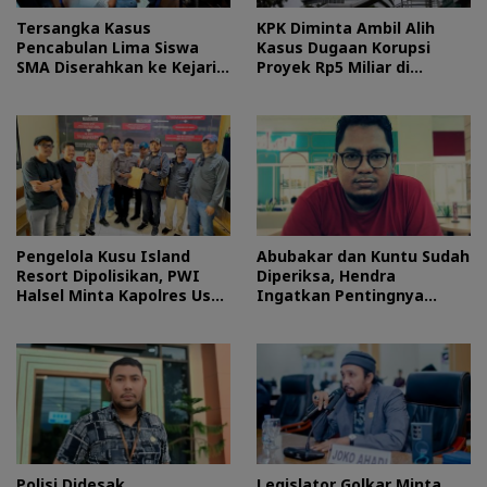
Tersangka Kasus
KPK Diminta Ambil Alih
Pencabulan Lima Siswa
Kasus Dugaan Korupsi
SMA Diserahkan ke Kejari
Proyek Rp5 Miliar di
Morotai
Halteng
Pengelola Kusu Island
Abubakar dan Kuntu Sudah
Resort Dipolisikan, PWI
Diperiksa, Hendra
Halsel Minta Kapolres Usut
Ingatkan Pentingnya
Tuntas
Proses Hukum
Polisi Didesak
Legislator Golkar Minta