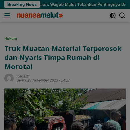
Langsung
 Tepat Sasaran, Wagub Malut Tekankan Pentingnya Digitalisasi
Breaking News
ke
konten
Hukum
Truk Muatan Material Terperosok
dan Nyaris Timpa Rumah di
Morotai
Redaksi
Senin, 27 November 2023 - 14:17