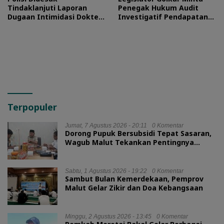
Tindaklanjuti Laporan
Penegak Hukum Audit
Dugaan Intimidasi Dokter
Investigatif Pendapatan
RSUD Jailolo
BLUD RSUD Jailolo
Terpopuler
Jumat, 7 Agustus 2026 - 20:11
0 Komentar
Dorong Pupuk Bersubsidi Tepat Sasaran,
Wagub Malut Tekankan Pentingnya
Digitalisasi
Sabtu, 1 Agustus 2026 - 19:22
0 Komentar
Sambut Bulan Kemerdekaan, Pemprov
Malut Gelar Zikir dan Doa Kebangsaan
Minggu, 2 Agustus 2026 - 13:45
0 Komentar