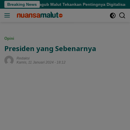
Langsung
aran, Wagub Malut Tekankan Pentingnya Digitalisasi
Breaking News
Has
ke
konten
Opini
Presiden yang Sebenarnya
Redaksi
Kamis, 11 Januari 2024 - 18:12