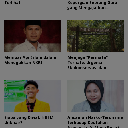
Terlihat
Kepergian Seorang Guru
yang Mengajarkan
Kesederhanaan
Memoar Api Islam dalam
Menjaga “Permata”
Menegakkan NKRI
Ternate: Urgensi
Ekokonservasi dan
Perlindungan Kawasan
Pulo Tareba
Siapa yang Diwakili BEM
Ancaman Narko-Terorisme
Unkhair?
terhadap Keutuhan
Pancasila: Di Mana Posisi