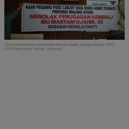
Spanduk penolakan kembalinya Maryam Djahir sebagai Kepala UPTD
PSRS Himo-himo Ternate. (Istimewa)