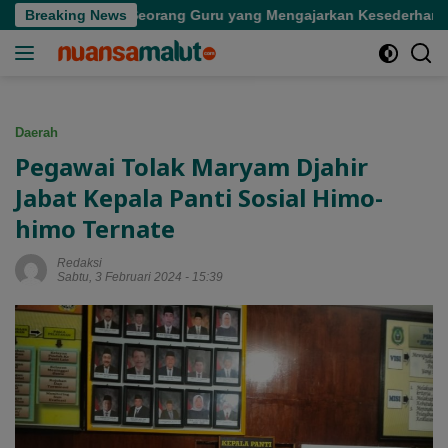
Langsung
Kepergian Seorang Guru yang Mengajarkan Kesederhanaan
Breaking News
ke
konten
Daerah
Pegawai Tolak Maryam Djahir
Jabat Kepala Panti Sosial Himo-
himo Ternate
Redaksi
Sabtu, 3 Februari 2024 - 15:39