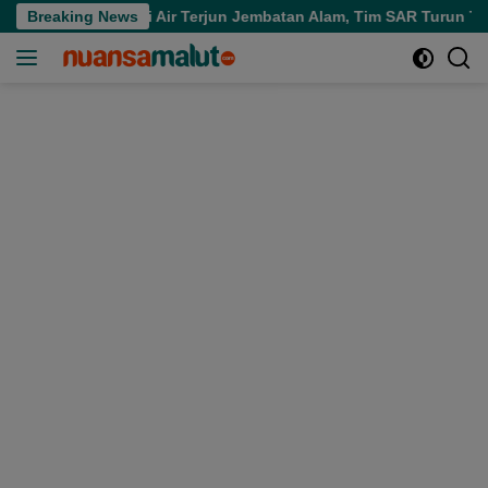
Langsung
enggelam di Air Terjun Jembatan Alam, Tim SAR Turun Tangan
Breaking News
ke
konten