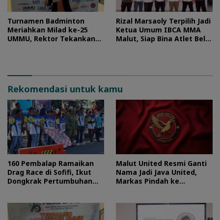
Turnamen Badminton
Rizal Marsaoly Terpilih Jadi
Meriahkan Milad ke-25
Ketua Umum IBCA MMA
UMMU, Rektor Tekankan
Malut, Siap Bina Atlet Bela
Sportivitas
Diri Campuran
Rekomendasi untuk kamu
160 Pembalap Ramaikan
Malut United Resmi Ganti
Drag Race di Sofifi, Ikut
Nama Jadi Java United,
Dongkrak Pertumbuhan
Markas Pindah ke
Ekonomi Maluku Utara
Semarang