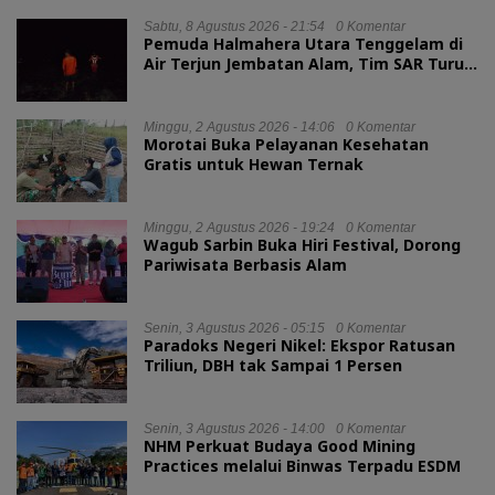
Sabtu, 8 Agustus 2026 - 21:54
0 Komentar
Pemuda Halmahera Utara Tenggelam di
Air Terjun Jembatan Alam, Tim SAR Turun
Tangan
Minggu, 2 Agustus 2026 - 14:06
0 Komentar
Morotai Buka Pelayanan Kesehatan
Gratis untuk Hewan Ternak
Minggu, 2 Agustus 2026 - 19:24
0 Komentar
Wagub Sarbin Buka Hiri Festival, Dorong
Pariwisata Berbasis Alam
Senin, 3 Agustus 2026 - 05:15
0 Komentar
Paradoks Negeri Nikel: Ekspor Ratusan
Triliun, DBH tak Sampai 1 Persen
Senin, 3 Agustus 2026 - 14:00
0 Komentar
NHM Perkuat Budaya Good Mining
Practices melalui Binwas Terpadu ESDM