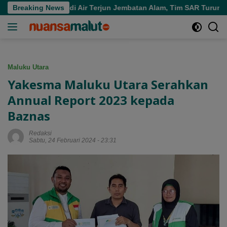
Langsung
 Tenggelam di Air Terjun Jembatan Alam, Tim SAR Turun Tangan
Breaking News
ke
konten
Maluku Utara
Yakesma Maluku Utara Serahkan
Annual Report 2023 kepada
Baznas
Redaksi
Sabtu, 24 Februari 2024 - 23:31