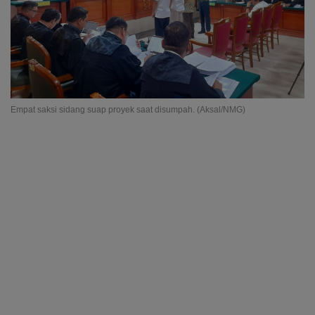
Empat saksi sidang suap proyek saat disumpah. (Aksal/NMG)