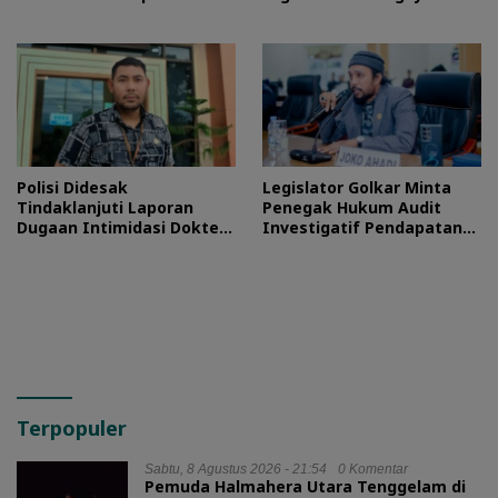
Tuntas
Proses Hukum
Polisi Didesak
Legislator Golkar Minta
Tindaklanjuti Laporan
Penegak Hukum Audit
Dugaan Intimidasi Dokter
Investigatif Pendapatan
RSUD Jailolo
BLUD RSUD Jailolo
Terpopuler
Sabtu, 8 Agustus 2026 - 21:54
0 Komentar
Pemuda Halmahera Utara Tenggelam di