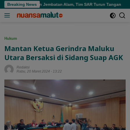
Langsung
 Air Terjun Jembatan Alam, Tim SAR Turun Tangan
Breaking News
Persi
ke
konten
Hukum
Mantan Ketua Gerindra Maluku
Utara Bersaksi di Sidang Suap AGK
Redaksi
Rabu, 20 Maret 2024 - 13:22