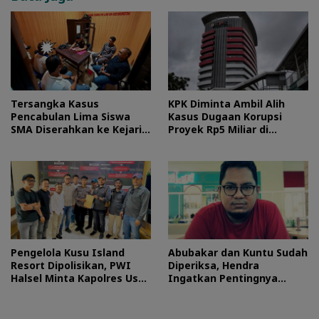
Tersangka Kasus
KPK Diminta Ambil Alih
Pencabulan Lima Siswa
Kasus Dugaan Korupsi
SMA Diserahkan ke Kejari
Proyek Rp5 Miliar di
Morotai
Halteng
Pengelola Kusu Island
Abubakar dan Kuntu Sudah
Resort Dipolisikan, PWI
Diperiksa, Hendra
Halsel Minta Kapolres Usut
Ingatkan Pentingnya
Tuntas
Proses Hukum