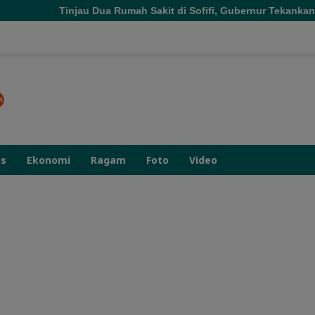
a Rumah Sakit di Sofifi, Gubernur Tekankan Transformasi Layana
as
Ekonomi
Ragam
Foto
Video