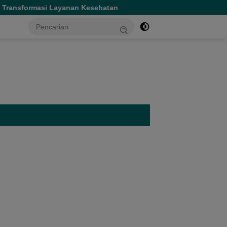
n Kesehatan
Gubernur Sherly Tinjau Revitalisasi SMAN 
tutup