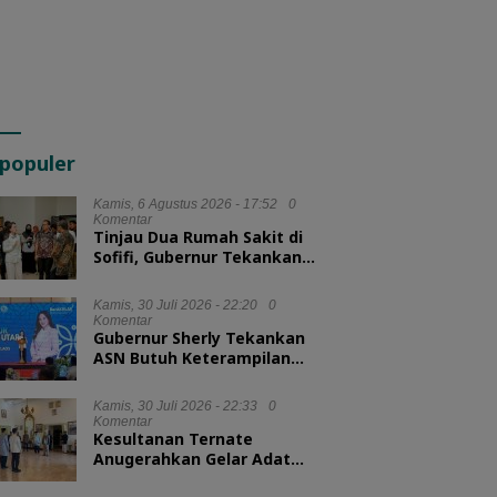
populer
Kamis, 6 Agustus 2026 - 17:52
0
Komentar
Tinjau Dua Rumah Sakit di
Sofifi, Gubernur Tekankan
Transformasi Layanan
Kesehatan
Kamis, 30 Juli 2026 - 22:20
0
Komentar
Gubernur Sherly Tekankan
ASN Butuh Keterampilan
Menyelesaikan Masalah
Kamis, 30 Juli 2026 - 22:33
0
Komentar
Kesultanan Ternate
Anugerahkan Gelar Adat
untuk Kepala BKN dan