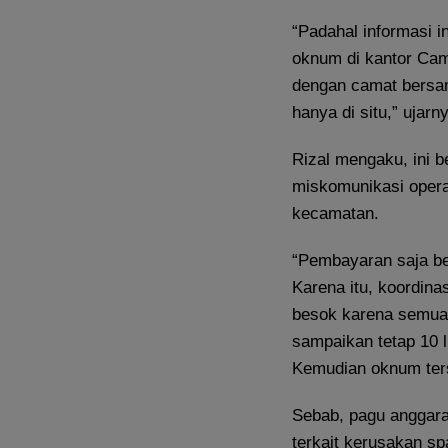
“Padahal informasi i
oknum di kantor Cam
dengan camat bersam
hanya di situ,” ujarn
Rizal mengaku, ini 
miskomunikasi opera
kecamatan.
“Pembayaran saja b
Karena itu, koordin
besok karena semua a
sampaikan tetap 10 l
Kemudian oknum ters
Sebab, pagu anggar
terkait kerusakan s