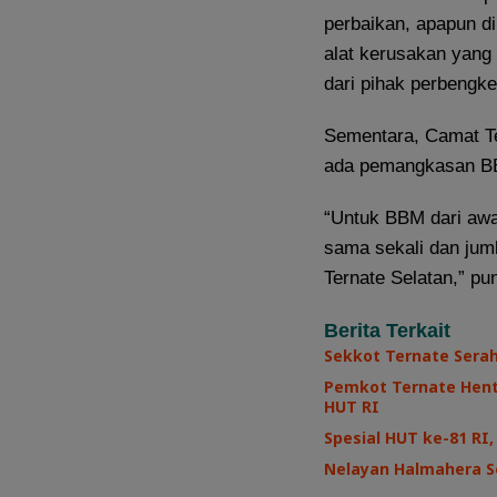
perbaikan, apapun di
alat kerusakan yang d
dari pihak perbengke
Sementara, Camat Te
ada pemangkasan BBM
“Untuk BBM dari awal
sama sekali dan jum
Ternate Selatan,” p
Berita Terkait
Sekkot Ternate Sera
Pemkot Ternate Henti
HUT RI
Spesial HUT ke-81 R
Nelayan Halmahera Se