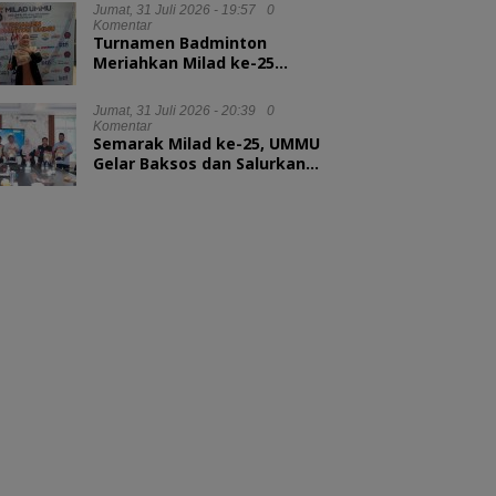
Kepala LAN RI
Jumat, 31 Juli 2026 - 19:57
0
Komentar
Turnamen Badminton
Meriahkan Milad ke-25
UMMU, Rektor Tekankan
Sportivitas
Jumat, 31 Juli 2026 - 20:39
0
Komentar
Semarak Milad ke-25, UMMU
Gelar Baksos dan Salurkan
100 Paket Sembako bagi
Mahasiswa Kurang Mampu