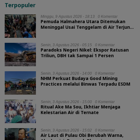
Terpopuler
Minggu, 9 Agustus 2026 - 18:13
0 Komentar
Pemuda Halmahera Utara Ditemukan
Meninggal Usai Tenggelam di Air Terjun
Jembatan Alam
Senin, 3 Agustus 2026 - 05:15
0 Komentar
Paradoks Negeri Nikel: Ekspor Ratusan
Triliun, DBH tak Sampai 1 Persen
Senin, 3 Agustus 2026 - 14:00
0 Komentar
NHM Perkuat Budaya Good Mining
Practices melalui Binwas Terpadu ESDM
Senin, 3 Agustus 2026 - 15:00
0 Komentar
Ritual Ake Ma Sou, Ikhtiar Menjaga
Kelestarian Air di Ternate
Senin, 3 Agustus 2026 - 15:02
0 Komentar
Air Laut di Pulau Obi Berubah Warna,