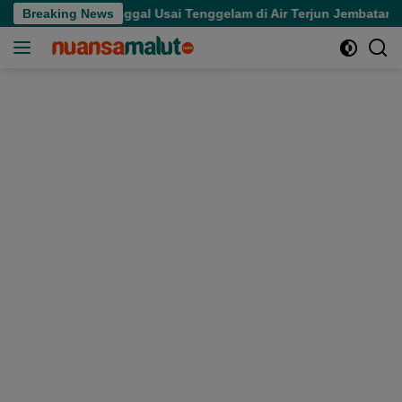
Langsung
ukan Meninggal Usai Tenggelam di Air Terjun Jembatan Alam
Breaking News
ke
konten