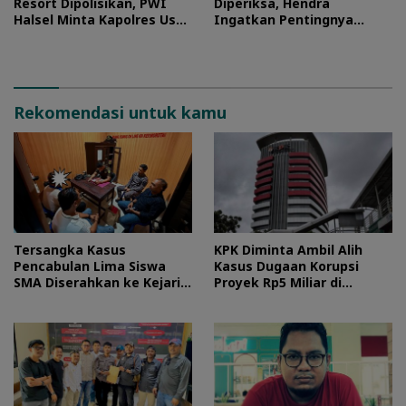
Resort Dipolisikan, PWI
Diperiksa, Hendra
Halsel Minta Kapolres Usut
Ingatkan Pentingnya
Tuntas
Proses Hukum
Rekomendasi untuk kamu
Tersangka Kasus
KPK Diminta Ambil Alih
Pencabulan Lima Siswa
Kasus Dugaan Korupsi
SMA Diserahkan ke Kejari
Proyek Rp5 Miliar di
Morotai
Halteng