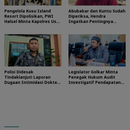
Pengelola Kusu Island
Abubakar dan Kuntu Sudah
Resort Dipolisikan, PWI
Diperiksa, Hendra
Halsel Minta Kapolres Usut
Ingatkan Pentingnya
Tuntas
Proses Hukum
Polisi Didesak
Legislator Golkar Minta
Tindaklanjuti Laporan
Penegak Hukum Audit
Dugaan Intimidasi Dokter
Investigatif Pendapatan
RSUD Jailolo
BLUD RSUD Jailolo