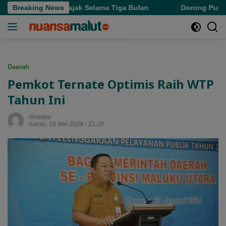
Langsung
pus Denda Pajak Selama Tiga Bulan
Breaking News
Dorong Pupuk Bersubs
ke
konten
Daerah
Pemkot Ternate Optimis Raih WTP
Tahun Ini
Redaksi
Kamis, 16 Mei 2024 - 21:26