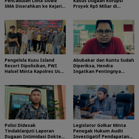
Pencabulan Lima Siswa
Kasus Dugaan Korupsi
SMA Diserahkan ke Kejari
Proyek Rp5 Miliar di
Morotai
Halteng
Pengelola Kusu Island
Abubakar dan Kuntu Sudah
Resort Dipolisikan, PWI
Diperiksa, Hendra
Halsel Minta Kapolres Usut
Ingatkan Pentingnya
Tuntas
Proses Hukum
Polisi Didesak
Legislator Golkar Minta
Tindaklanjuti Laporan
Penegak Hukum Audit
Dugaan Intimidasi Dokter
Investigatif Pendapatan