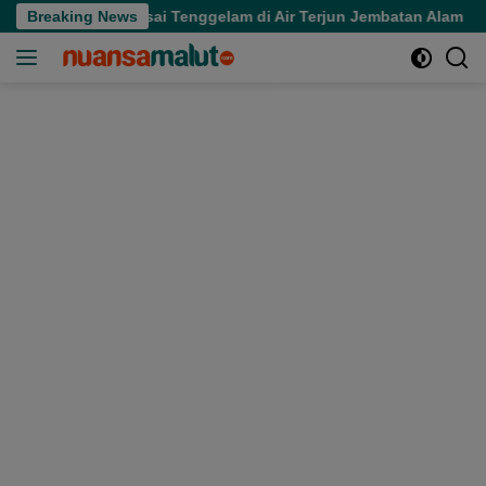
Langsung
inggal Usai Tenggelam di Air Terjun Jembatan Alam
Breaking News
Mer
ke
konten