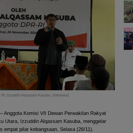
 RI, Izzuddin Alqassam Kasuba. (Istimewa)
– Anggota Komisi VII Dewan Perwakilan Rakyat
ku Utara, Izzuddin Alqassam Kasuba, menggelar
s empat pilar kebangsaan, Selasa (26/11).