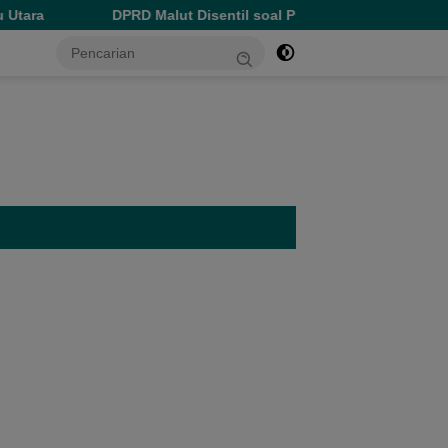
D Malut Disentil soal Pinjaman Rp1 Triliun: Jangan Hanya Jadi 
tutup