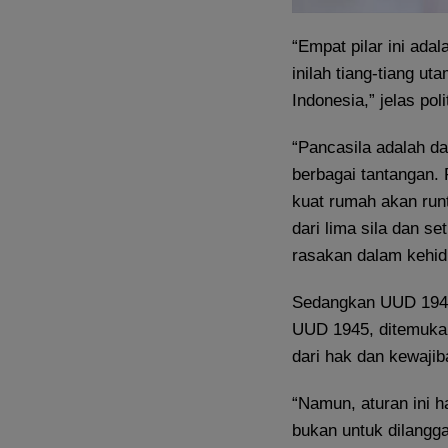
“Empat pilar ini ada
inilah tiang-tiang 
Indonesia,” jelas pol
“Pancasila adalah d
berbagai tantangan. 
kuat rumah akan runt
dari lima sila dan se
rasakan dalam kehidu
Sedangkan UUD 1945
UUD 1945, ditemuka
dari hak dan kewaji
“Namun, aturan ini h
bukan untuk dilangga