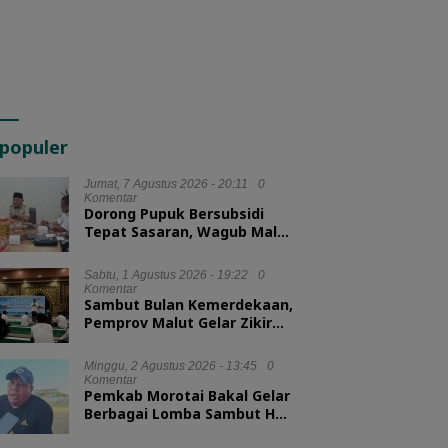
populer
Jumat, 7 Agustus 2026 - 20:11
0
Komentar
Dorong Pupuk Bersubsidi
Tepat Sasaran, Wagub Malut
Tekankan Pentingnya
Digitalisasi
Sabtu, 1 Agustus 2026 - 19:22
0
Komentar
Sambut Bulan Kemerdekaan,
Pemprov Malut Gelar Zikir
dan Doa Kebangsaan
Minggu, 2 Agustus 2026 - 13:45
0
Komentar
Pemkab Morotai Bakal Gelar
Berbagai Lomba Sambut HUT
ke-81 RI