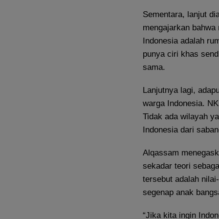
Sementara, lanjut di
mengajarkan bahwa m
Indonesia adalah r
punya ciri khas send
sama.
Lanjutnya lagi, ada
warga Indonesia. NK
Tidak ada wilayah ya
Indonesia dari saba
Alqassam menegaska
sekadar teori sebaga
tersebut adalah nilai
segenap anak bangs
“Jika kita ingin Indo