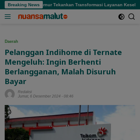
Langsung
 Sofifi, Gubernur Tekankan Transformasi Layanan Kesehatan
Breaking News
ke
konten
Daerah
Pelanggan Indihome di Ternate
Mengeluh: Ingin Berhenti
Berlangganan, Malah Disuruh
Bayar
Redaksi
Jumat, 6 Desember 2024 - 08:46