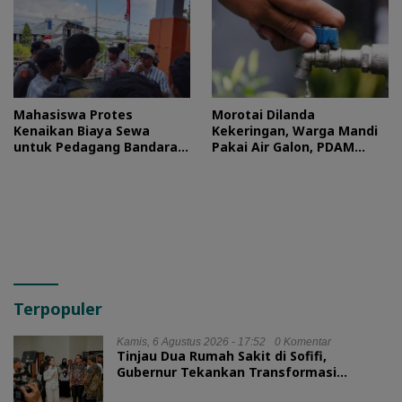
Mahasiswa Protes
Morotai Dilanda
Kenaikan Biaya Sewa
Kekeringan, Warga Mandi
untuk Pedagang Bandara
Pakai Air Galon, PDAM
Sultan Baabullah
Buka Suara
Terpopuler
Kamis, 6 Agustus 2026 - 17:52
0 Komentar
Tinjau Dua Rumah Sakit di Sofifi,
Gubernur Tekankan Transformasi
Layanan Kesehatan