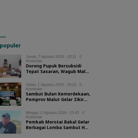
populer
Jumat, 7 Agustus 2026 - 20:11
0
Komentar
Dorong Pupuk Bersubsidi
Tepat Sasaran, Wagub Malut
Tekankan Pentingnya
Digitalisasi
Sabtu, 1 Agustus 2026 - 19:22
0
Komentar
Sambut Bulan Kemerdekaan,
Pemprov Malut Gelar Zikir
dan Doa Kebangsaan
Minggu, 2 Agustus 2026 - 13:45
0
Komentar
Pemkab Morotai Bakal Gelar
Berbagai Lomba Sambut HUT
ke-81 RI