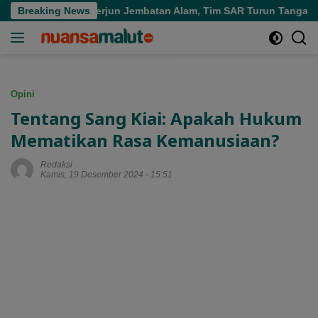
Langsung
lam di Air Terjun Jembatan Alam, Tim SAR Turun Tangan
Breaking News
ke
konten
Opini
Tentang Sang Kiai: Apakah Hukum
Mematikan Rasa Kemanusiaan?
Redaksi
Kamis, 19 Desember 2024 - 15:51