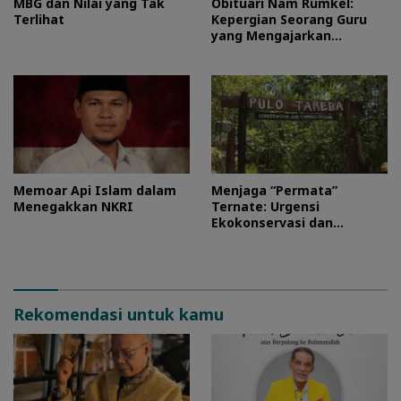
MBG dan Nilai yang Tak
Obituari Nam Rumkel:
Terlihat
Kepergian Seorang Guru
yang Mengajarkan
Kesederhanaan
Memoar Api Islam dalam
Menjaga “Permata”
Menegakkan NKRI
Ternate: Urgensi
Ekokonservasi dan
Perlindungan Kawasan
Pulo Tareba
Rekomendasi untuk kamu