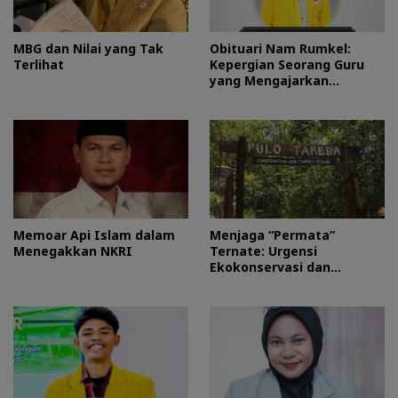
MBG dan Nilai yang Tak
Obituari Nam Rumkel:
Terlihat
Kepergian Seorang Guru
yang Mengajarkan
Kesederhanaan
Memoar Api Islam dalam
Menjaga “Permata”
Menegakkan NKRI
Ternate: Urgensi
Ekokonservasi dan
Perlindungan Kawasan
Pulo Tareba