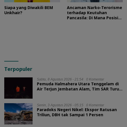
Siapa yang Diwakili BEM
Ancaman Narko-Terorisme
Unkhair?
terhadap Keutuhan
Pancasila: Di Mana Posisi
HMI?
Terpopuler
Sabtu, 8 Agustus 2026 - 21:54
0 Komentar
Pemuda Halmahera Utara Tenggelam di
Air Terjun Jembatan Alam, Tim SAR Turun
Tangan
Senin, 3 Agustus 2026 - 05:15
0 Komentar
Paradoks Negeri Nikel: Ekspor Ratusan
Triliun, DBH tak Sampai 1 Persen