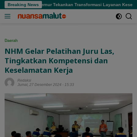
Langsung
di Sofifi, Gubernur Tekankan Transformasi Layanan Kesehatan
Breaking News
ke
konten
Daerah
NHM Gelar Pelatihan Juru Las,
Tingkatkan Kompetensi dan
Keselamatan Kerja
Redaksi
Jumat, 27 Desember 2024 - 15:33