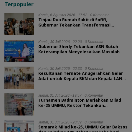
Terpopuler
Kamis, 6 Agustus 2026 - 17:52
0 Komentar
Tinjau Dua Rumah Sakit di Sofifi,
Gubernur Tekankan Transformasi
Layanan Kesehatan
Kamis, 30 Juli 2026 - 22:20
0 Komentar
Gubernur Sherly Tekankan ASN Butuh
Keterampilan Menyelesaikan Masalah
Kamis, 30 Juli 2026 - 22:33
0 Komentar
Kesultanan Ternate Anugerahkan Gelar
Adat untuk Kepala BKN dan Kepala LAN
RI
Jumat, 31 Juli 2026 - 19:57
0 Komentar
Turnamen Badminton Meriahkan Milad
ke-25 UMMU, Rektor Tekankan
Sportivitas
Jumat, 31 Juli 2026 - 20:39
0 Komentar
Semarak Milad ke-25, UMMU Gelar Baksos