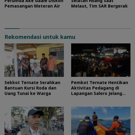
Perumda Ake Gaale Diskon
Selatan Hilang Saat
Pemasangan Meteran Air
Melaut, Tim SAR Bergerak
Rekomendasi untuk kamu
Sekkot Ternate Serahkan
Pemkot Ternate Hentikan
Bantuan Kursi Roda dan
Aktivitas Pedagang di
Uang Tunai ke Warga
Lapangan Salero Jelang
HUT RI