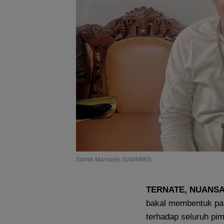
Samin Marsaoly. (Udi/NMG)
TERNATE, NUANS
bakal membentuk pani
terhadap seluruh pim