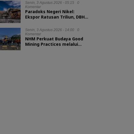
Senin, 3 Agustus 2026 - 05:15
0
Komentar
Paradoks Negeri Nikel:
Ekspor Ratusan Triliun, DBH
tak Sampai 1 Persen
Senin, 3 Agustus 2026 - 14:00
0
Komentar
NHM Perkuat Budaya Good
Mining Practices melalui
Binwas Terpadu ESDM