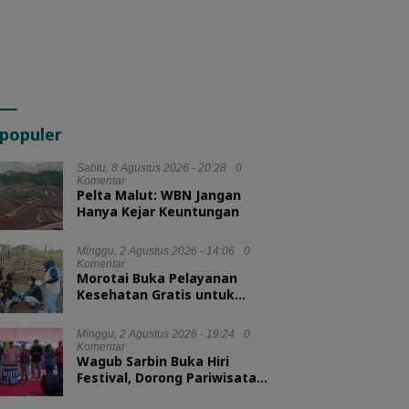
populer
Sabtu, 8 Agustus 2026 - 20:28
0
Komentar
Pelta Malut: WBN Jangan
Hanya Kejar Keuntungan
Minggu, 2 Agustus 2026 - 14:06
0
Komentar
Morotai Buka Pelayanan
Kesehatan Gratis untuk
Hewan Ternak
Minggu, 2 Agustus 2026 - 19:24
0
Komentar
Wagub Sarbin Buka Hiri
Festival, Dorong Pariwisata
Berbasis Alam