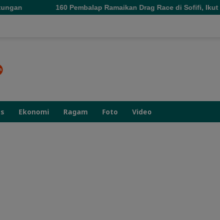
0 Pembalap Ramaikan Drag Race di Sofifi, Ikut Dongkrak Pertum
as
Ekonomi
Ragam
Foto
Video