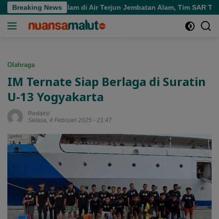
Langsung
tara Tenggelam di Air Terjun Jembatan Alam, Tim SAR Turun Tan
Breaking News
ke
konten
Olahraga
IM Ternate Siap Berlaga di Suratin
U-13 Yogyakarta
Redaksi
Selasa, 4 Februari 2025 - 21:47