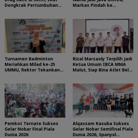
Dongkrak Pertumbuhan
Markas Pindah ke
Ekonomi Maluku Utara
Semarang
Turnamen Badminton
Rizal Marsaoly Terpilih Jadi
Meriahkan Milad ke-25
Ketua Umum IBCA MMA
UMMU, Rektor Tekankan
Malut, Siap Bina Atlet Bela
Sportivitas
Diri Campuran
Pemkot Ternate Sukses
Alqassam Kasuba Sukses
Gelar Nobar Final Piala
Gelar Nobar Semifinal Piala
Dunia 2026
Dunia 2026, Spanyol