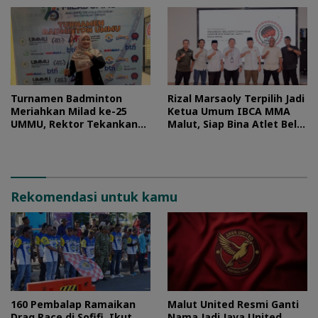
Turnamen Badminton
Rizal Marsaoly Terpilih Jadi
Meriahkan Milad ke-25
Ketua Umum IBCA MMA
UMMU, Rektor Tekankan
Malut, Siap Bina Atlet Bela
Sportivitas
Diri Campuran
Rekomendasi untuk kamu
160 Pembalap Ramaikan
Malut United Resmi Ganti
Drag Race di Sofifi, Ikut
Nama Jadi Java United,