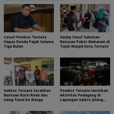
Catat! Pemkot Ternate
Hasby Yusuf Salurkan
Hapus Denda Pajak Selama
Ratusan Paket Makanan di
Tiga Bulan
Tujuh Masjid Kota Ternate
Sekkot Ternate Serahkan
Pemkot Ternate Hentikan
Bantuan Kursi Roda dan
Aktivitas Pedagang di
Uang Tunai ke Warga
Lapangan Salero Jelang
HUT RI