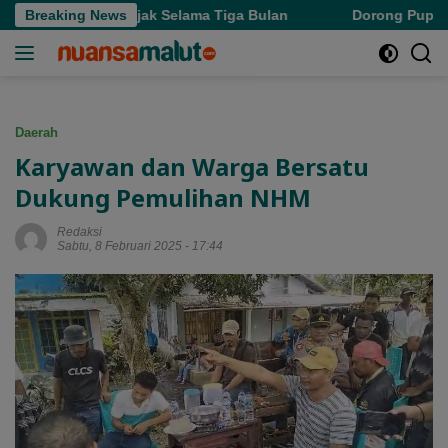
Langsung
s Denda Pajak Selama Tiga Bulan
Breaking News
Dorong Pupuk Bersubsi
ke
konten
Daerah
Karyawan dan Warga Bersatu
Dukung Pemulihan NHM
Redaksi
Sabtu, 8 Februari 2025 - 17:44