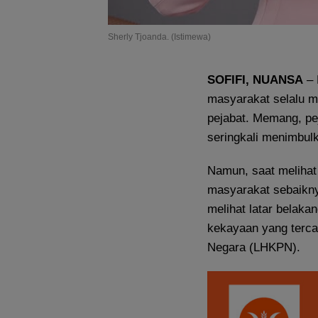
Sherly Tjoanda. (Istimewa)
SOFIFI, NUANSA
– 
masyarakat selalu m
pejabat. Memang, pe
seringkali menimbul
Namun, saat meliha
masyarakat sebaiknya
melihat latar belaka
kekayaan yang terca
Negara (LHKPN).