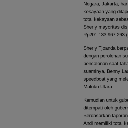
Negara, Jakarta, har
kekayaan yang dilap
total kekayaan sebes
Sherly mayoritas di
Rp201.133.967.263 (
Sherly Tjoanda berp
dengan perolehan sua
pencalonan saat taha
suaminya, Benny Lao
speedboat yang mele
Maluku Utara.
Kemudian untuk guber
ditempati oleh guber
Berdasarkan laporan
Andi memiliki total 