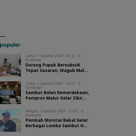
populer
Jumat, 7 Agustus 2026 - 20:11
0
Komentar
Dorong Pupuk Bersubsidi
Tepat Sasaran, Wagub Malut
Tekankan Pentingnya
Digitalisasi
Sabtu, 1 Agustus 2026 - 19:22
0
Komentar
Sambut Bulan Kemerdekaan,
Pemprov Malut Gelar Zikir
dan Doa Kebangsaan
Minggu, 2 Agustus 2026 - 13:45
0
Komentar
Pemkab Morotai Bakal Gelar
Berbagai Lomba Sambut HUT
ke-81 RI