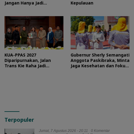
Jangan Hanya Jadi
Kepulauan
Stempel
KUA-PPAS 2027
Gubernur Sherly Semangati
Diparipurnakan, Jalan
Anggota Paskibraka, Minta
Trans Kie Raha Jadi
Jaga Kesehatan dan Fokus
Prioritas
Jalani Latihan
Terpopuler
Jumat, 7 Agustus 2026 - 20:11
0 Komentar