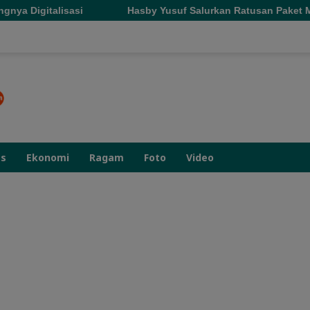
Hasby Yusuf Salurkan Ratusan Paket Makanan di Tujuh Masj
as
Ekonomi
Ragam
Foto
Video