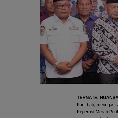
TERNATE, NUANS
Farichah, menegaska
Koperasi Merah Puti