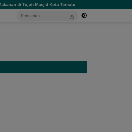
id Kota Ternate
Wagub Dorong Lingkungan Bersih dan E
tutup