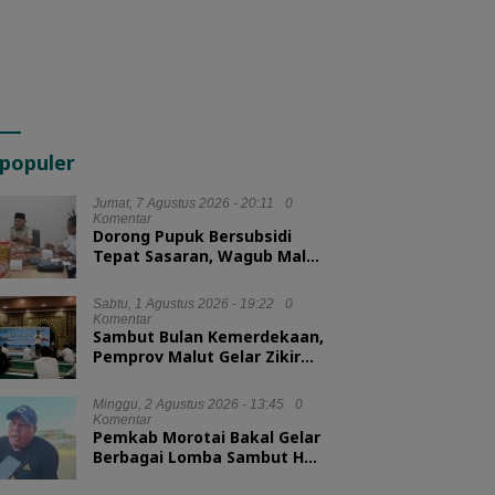
populer
Jumat, 7 Agustus 2026 - 20:11
0
Komentar
Dorong Pupuk Bersubsidi
Tepat Sasaran, Wagub Malut
Tekankan Pentingnya
Digitalisasi
Sabtu, 1 Agustus 2026 - 19:22
0
Komentar
Sambut Bulan Kemerdekaan,
Pemprov Malut Gelar Zikir
dan Doa Kebangsaan
Minggu, 2 Agustus 2026 - 13:45
0
Komentar
Pemkab Morotai Bakal Gelar
Berbagai Lomba Sambut HUT
ke-81 RI