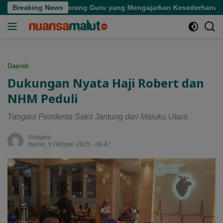
Langsung
Kepergian Seorang Guru yang Mengajarkan Kesederhanaan
Breaking News
ke
konten
Daerah
Dukungan Nyata Haji Robert dan
NHM Peduli
Tangani Penderita Sakit Jantung dari Maluku Utara
Redaksi
Kamis, 9 Oktober 2025 - 09:47