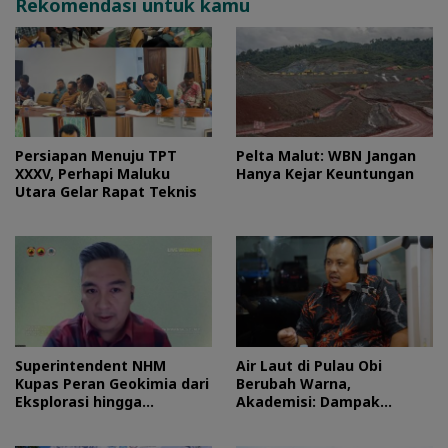
Rekomendasi untuk kamu
Persiapan Menuju TPT
Pelta Malut: WBN Jangan
XXXV, Perhapi Maluku
Hanya Kejar Keuntungan
Utara Gelar Rapat Teknis
Superintendent NHM
Air Laut di Pulau Obi
Kupas Peran Geokimia dari
Berubah Warna,
Eksplorasi hingga
Akademisi: Dampak
Ekstraksi dalam Webinar
Blooming Fitoplankton
MGEI-SC UNG
Musim Kemarau