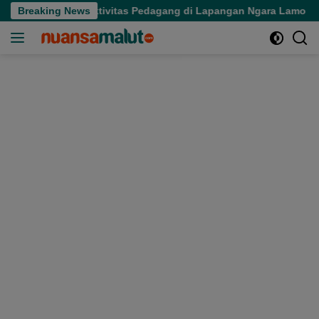
Langsung
e Tertibkan Aktivitas Pedagang di Lapangan Ngara Lamo
Breaking News
ke
konten