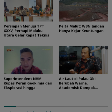
Persiapan Menuju TPT
Pelta Malut: WBN Jangan
XXXV, Perhapi Maluku
Hanya Kejar Keuntungan
Utara Gelar Rapat Teknis
Superintendent NHM
Air Laut di Pulau Obi
Kupas Peran Geokimia dari
Berubah Warna,
Eksplorasi hingga
Akademisi: Dampak
Ekstraksi dalam Webinar
Blooming Fitoplankton
MGEI-SC UNG
Musim Kemarau