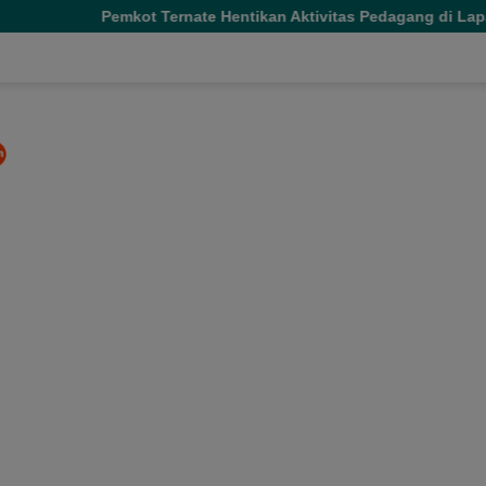
t Ternate Hentikan Aktivitas Pedagang di Lapangan Salero Jela