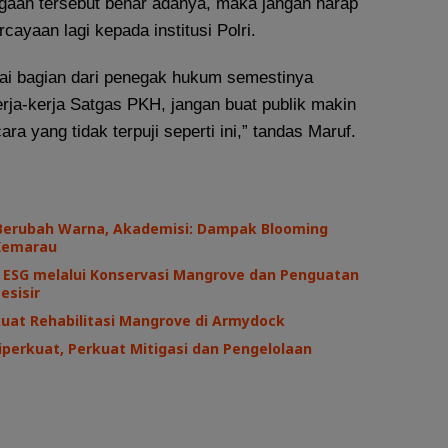
gaan tersebut benar adanya, maka jangan harap
cayaan lagi kepada institusi Polri.
agai bagian dari penegak hukum semestinya
ja-kerja Satgas PKH, jangan buat publik makin
ra yang tidak terpuji seperti ini,” tandas Maruf.
i Berubah Warna, Akademisi: Dampak Blooming
Kemarau
ESG melalui Konservasi Mangrove dan Penguatan
esisir
uat Rehabilitasi Mangrove di Armydock
perkuat, Perkuat Mitigasi dan Pengelolaan