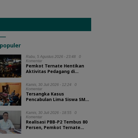
populer
Rabu, 5 Agustus 2026 - 23:48
0
Komentar
Pemkot Ternate Hentikan
Aktivitas Pedagang di
Lapangan Salero Jelang HUT
RI
Kamis, 30 Juli 2026 - 12:24
0
Komentar
Tersangka Kasus
Pencabulan Lima Siswa SMA
Diserahkan ke Kejari
Morotai
Kamis, 30 Juli 2026 - 18:55
0
Komentar
Realisasi PBB-P2 Tembus 80
Persen, Pemkot Ternate
Optimis Target Tercapai