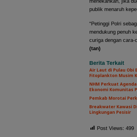
menekankan, jika du
publik menaruh keper
“Petinggi Polri seb
mendukung penuh ker
curiga dengan cara-ca
(tan)
Berita Terkait
Air Laut di Pulau Ob
Fitoplankton Musim 
NHM Perkuat Agenda 
Ekonomi Komunitas P
Pemkab Morotai Perk
Breakwater Kawasi Di
Lingkungan Pesisir
Post Views:
499