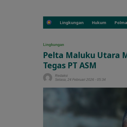
H
Lingkungan
Hukum
Polm
o
m
e
Lingkungan
Pelta Maluku Utara 
Tegas PT ASM
Redaksi
Selasa, 24 Februari 2026 - 05:34