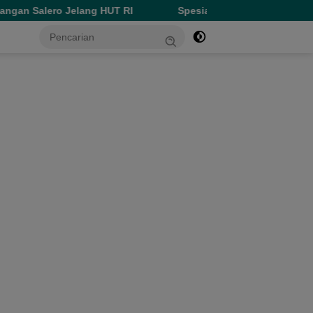
ng HUT RI
Spesial HUT ke-81 RI, Perumda Ake Gaale Disk
tutup