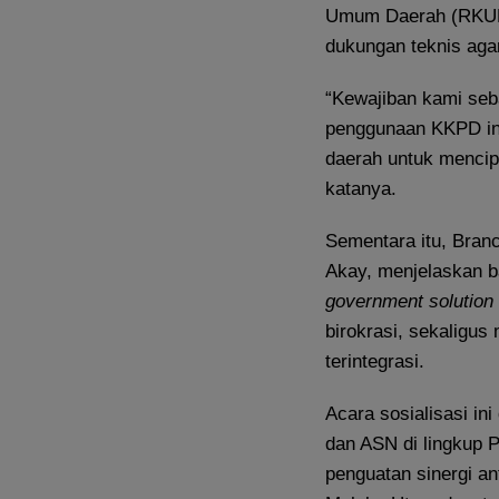
Umum Daerah (RKUD
dukungan teknis ag
​“Kewajiban kami se
penggunaan KKPD ini 
daerah untuk mencipt
katanya.
​Sementara itu, Bra
Akay, menjelaskan b
government
solution
birokrasi, sekalig
terintegrasi.
​Acara sosialisasi i
dan ASN di lingkup 
penguatan sinergi a