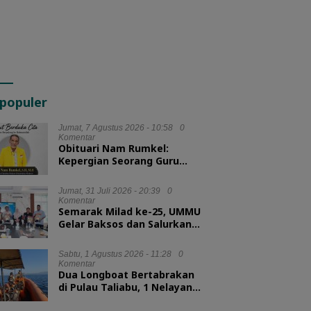
populer
Jumat, 7 Agustus 2026 - 10:58
0
Komentar
Obituari Nam Rumkel:
Kepergian Seorang Guru
yang Mengajarkan
Kesederhanaan
Jumat, 31 Juli 2026 - 20:39
0
Komentar
Semarak Milad ke-25, UMMU
Gelar Baksos dan Salurkan
100 Paket Sembako bagi
Mahasiswa Kurang Mampu
Sabtu, 1 Agustus 2026 - 11:28
0
Komentar
Dua Longboat Bertabrakan
di Pulau Taliabu, 1 Nelayan
Hilang