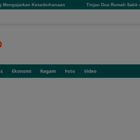
sederhanaan
Tinjau Dua Rumah Sakit di Sofifi, Gubernu
as
Ekonomi
Ragam
Foto
Video