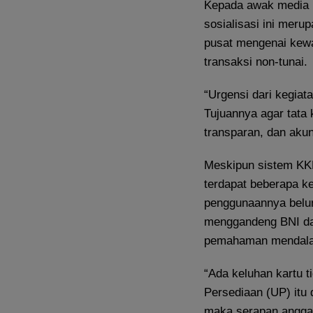
​Kepada awak media
sosialisasi ini meru
pusat mengenai kewa
transaksi non-tunai.
​“Urgensi dari kegiat
Tujuannya agar tata 
transparan, dan akun
​Meskipun sistem KK
terdapat beberapa k
penggunaannya belum
menggandeng BNI da
pemahaman mendalam
​“Ada keluhan kartu 
Persediaan (UP) itu 
maka serapan anggara