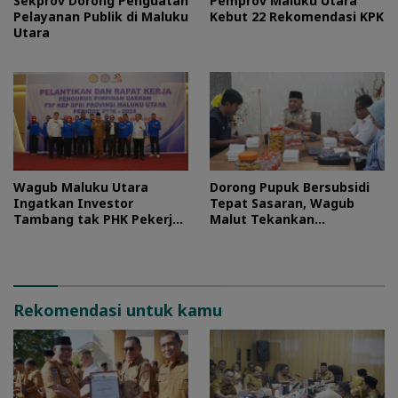
Sekprov Dorong Penguatan
Pemprov Maluku Utara
Pelayanan Publik di Maluku
Kebut 22 Rekomendasi KPK
Utara
Wagub Maluku Utara
Dorong Pupuk Bersubsidi
Ingatkan Investor
Tepat Sasaran, Wagub
Tambang tak PHK Pekerja
Malut Tekankan
Lokal
Pentingnya Digitalisasi
Rekomendasi untuk kamu