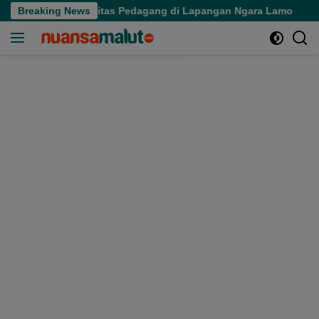
Langsung
rtibkan Aktivitas Pedagang di Lapangan Ngara Lamo
Breaking News
Sekp
ke
konten