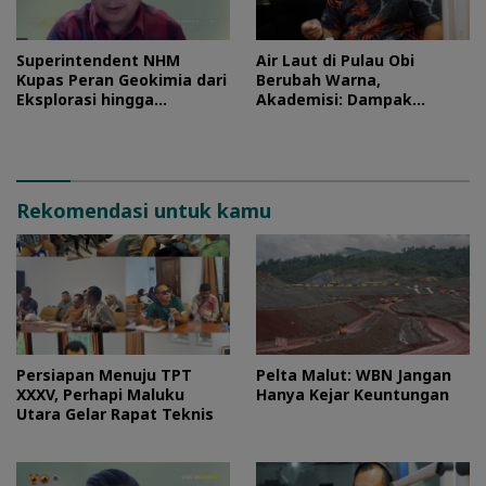
Superintendent NHM
Air Laut di Pulau Obi
Kupas Peran Geokimia dari
Berubah Warna,
Eksplorasi hingga
Akademisi: Dampak
Ekstraksi dalam Webinar
Blooming Fitoplankton
MGEI-SC UNG
Musim Kemarau
Rekomendasi untuk kamu
Persiapan Menuju TPT
Pelta Malut: WBN Jangan
XXXV, Perhapi Maluku
Hanya Kejar Keuntungan
Utara Gelar Rapat Teknis