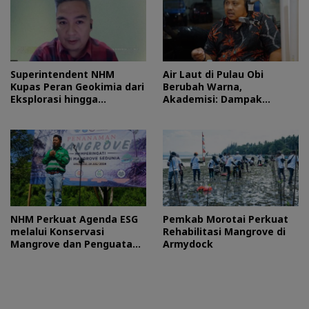
Superintendent NHM
Air Laut di Pulau Obi
Kupas Peran Geokimia dari
Berubah Warna,
Eksplorasi hingga
Akademisi: Dampak
Ekstraksi dalam Webinar
Blooming Fitoplankton
MGEI-SC UNG
Musim Kemarau
NHM Perkuat Agenda ESG
Pemkab Morotai Perkuat
melalui Konservasi
Rehabilitasi Mangrove di
Mangrove dan Penguatan
Armydock
Ekonomi Komunitas Pesisir