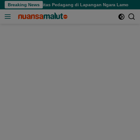
Langsung
tibkan Aktivitas Pedagang di Lapangan Ngara Lamo
Breaking News
Sekpr
ke
konten