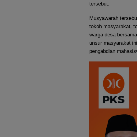
tersebut.
Musyawarah tersebut
tokoh masyarakat, t
warga desa bersam
unsur masyarakat in
pengabdian mahasisw