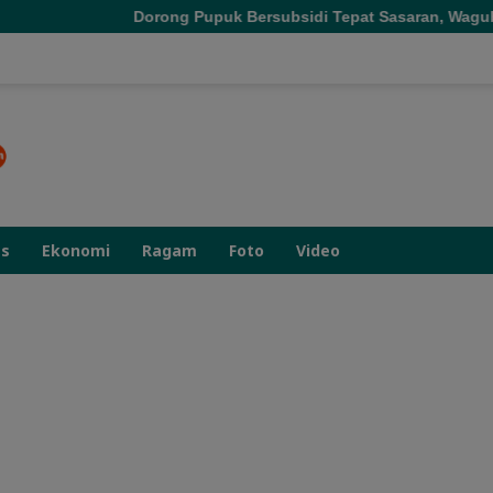
orong Pupuk Bersubsidi Tepat Sasaran, Wagub Malut Tekankan Pe
as
Ekonomi
Ragam
Foto
Video