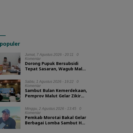
populer
Jumat, 7 Agustus 2026 - 20:11
0
Komentar
Dorong Pupuk Bersubsidi
Tepat Sasaran, Wagub Malut
Tekankan Pentingnya
Digitalisasi
Sabtu, 1 Agustus 2026 - 19:22
0
Komentar
Sambut Bulan Kemerdekaan,
Pemprov Malut Gelar Zikir
dan Doa Kebangsaan
Minggu, 2 Agustus 2026 - 13:45
0
Komentar
Pemkab Morotai Bakal Gelar
Berbagai Lomba Sambut HUT
ke-81 RI