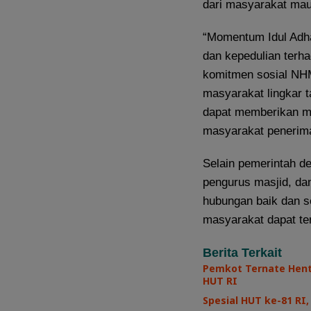
dari masyarakat mau
“Momentum Idul Adha
dan kepedulian terhad
komitmen sosial NHM
masyarakat lingkar 
dapat memberikan m
masyarakat penerima
Selain pemerintah de
pengurus masjid, da
hubungan baik dan 
masyarakat dapat te
Berita Terkait
Pemkot Ternate Henti
HUT RI
Spesial HUT ke-81 R