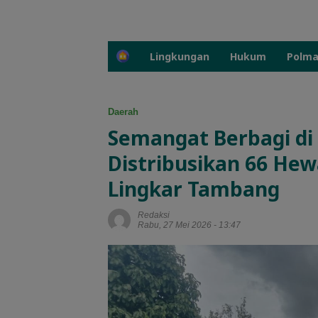
H
Lingkungan
Hukum
Polm
o
m
e
Daerah
Semangat Berbagi di
Distribusikan 66 Hew
Lingkar Tambang
Redaksi
Rabu, 27 Mei 2026 - 13:47