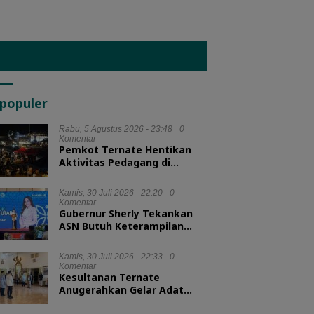
populer
Rabu, 5 Agustus 2026 - 23:48
0
Komentar
Pemkot Ternate Hentikan
Aktivitas Pedagang di
Lapangan Salero Jelang HUT
RI
Kamis, 30 Juli 2026 - 22:20
0
Komentar
Gubernur Sherly Tekankan
ASN Butuh Keterampilan
Menyelesaikan Masalah
Kamis, 30 Juli 2026 - 22:33
0
Komentar
Kesultanan Ternate
Anugerahkan Gelar Adat
untuk Kepala BKN dan