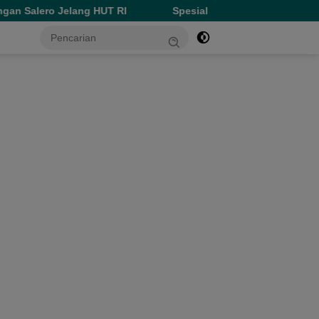
 HUT RI
Spesial HUT ke-81 RI, Perumda Ake Gaale Disko
tutup