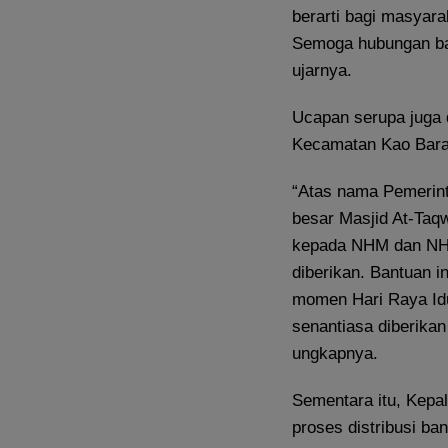
berarti bagi masyar
Semoga hubungan baik
ujarnya.
Ucapan serupa juga
Kecamatan Kao Barat,
“Atas nama Pemerin
besar Masjid At-Taq
kepada NHM dan NHM
diberikan. Bantuan 
momen Hari Raya Idu
senantiasa diberikan
ungkapnya.
Sementara itu, Kepa
proses distribusi ba