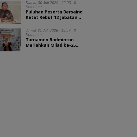
Kepala LAN RI
Kamis, 30 Juli 2026 - 22:03
0
Komentar
Puluhan Peserta Bersaing
Ketat Rebut 12 Jabatan
Eselon II Pemkot Ternate
Jumat, 31 Juli 2026 - 19:57
0
Komentar
Turnamen Badminton
Meriahkan Milad ke-25
UMMU, Rektor Tekankan
Sportivitas