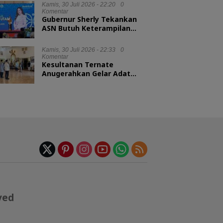
Kamis, 30 Juli 2026 - 22:20
0
Komentar
Gubernur Sherly Tekankan
ASN Butuh Keterampilan
Menyelesaikan Masalah
Kamis, 30 Juli 2026 - 22:33
0
Komentar
Kesultanan Ternate
Anugerahkan Gelar Adat
untuk Kepala BKN dan
Kepala LAN RI
ved