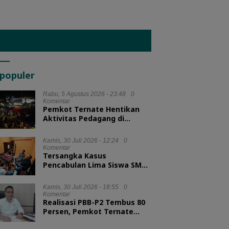
populer
Rabu, 5 Agustus 2026 - 23:48
0
Komentar
Pemkot Ternate Hentikan
Aktivitas Pedagang di
Lapangan Salero Jelang HUT
RI
Kamis, 30 Juli 2026 - 12:24
0
Komentar
Tersangka Kasus
Pencabulan Lima Siswa SMA
Diserahkan ke Kejari
Morotai
Kamis, 30 Juli 2026 - 18:55
0
Komentar
Realisasi PBB-P2 Tembus 80
Persen, Pemkot Ternate
Optimis Target Tercapai