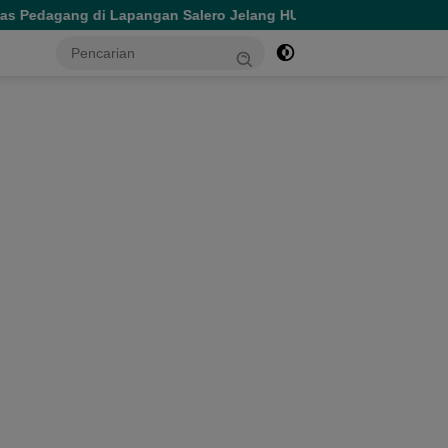
Pedagang di Lapangan Salero Jelang HUT RI
Spesial HUT 
tutup