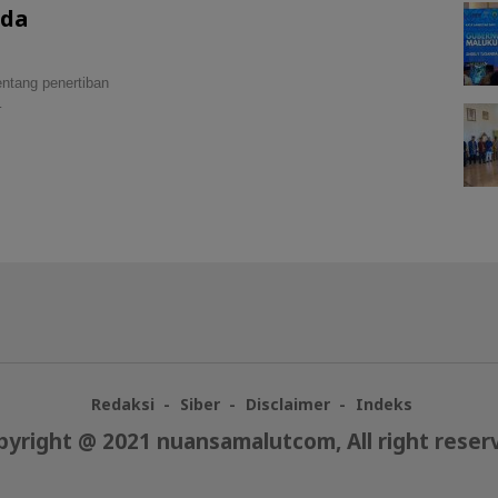
rda
ntang penertiban
…
Redaksi
Siber
Disclaimer
Indeks
pyright @ 2021 nuansamalutcom, All right reser