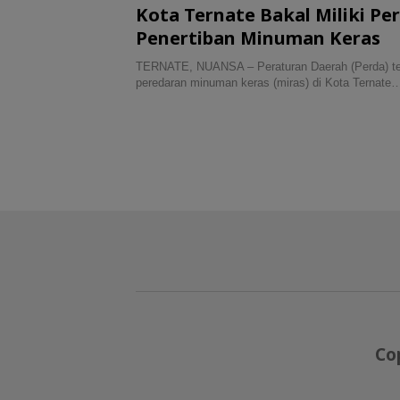
Kota Ternate Bakal Miliki Pe
Penertiban Minuman Keras
TERNATE, NUANSA – Peraturan Daerah (Perda) te
peredaran minuman keras (miras) di Kota Ternate
Co