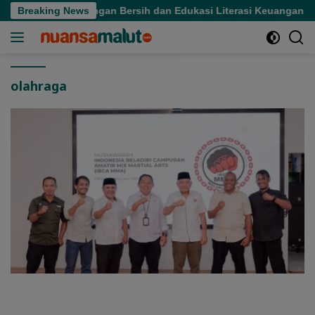
Langsung
Dorong Lingkungan Bersih dan Edukasi Literasi Keuangan untuk
Breaking News
ke
konten
olahraga