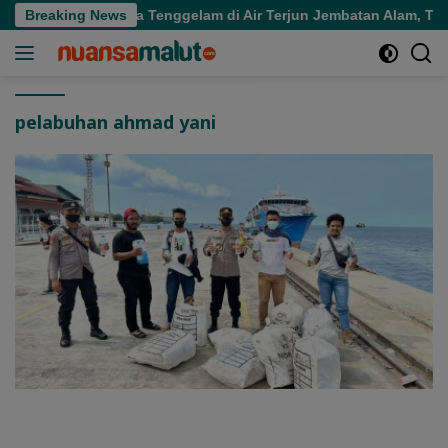
Langsung
 Halmahera Utara Tenggelam di Air Terjun Jembatan Alam, Tim 
Breaking News
ke
konten
pelabuhan ahmad yani