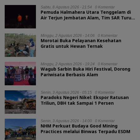
Sabtu, 8 Agustus 2026 - 21:54
0 Komentar
Pemuda Halmahera Utara Tenggelam di
Air Terjun Jembatan Alam, Tim SAR Turun
Tangan
Minggu, 2 Agustus 2026 - 14:06
0 Komentar
Morotai Buka Pelayanan Kesehatan
Gratis untuk Hewan Ternak
Minggu, 2 Agustus 2026 - 19:24
0 Komentar
Wagub Sarbin Buka Hiri Festival, Dorong
Pariwisata Berbasis Alam
Senin, 3 Agustus 2026 - 05:15
0 Komentar
Paradoks Negeri Nikel: Ekspor Ratusan
Triliun, DBH tak Sampai 1 Persen
Senin, 3 Agustus 2026 - 14:00
0 Komentar
NHM Perkuat Budaya Good Mining
Practices melalui Binwas Terpadu ESDM