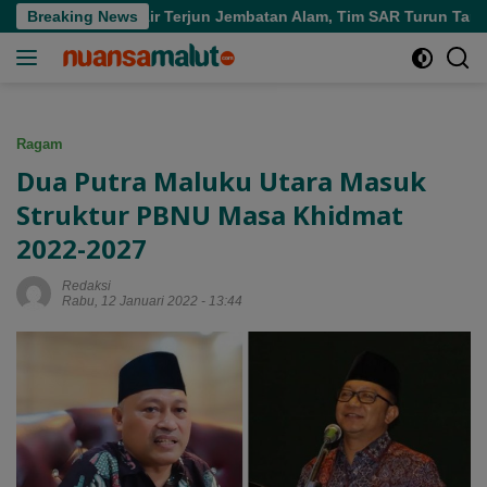
Langsung
di Air Terjun Jembatan Alam, Tim SAR Turun Tangan
Breaking News
Per
ke
konten
Ragam
Dua Putra Maluku Utara Masuk
Struktur PBNU Masa Khidmat
2022-2027
Redaksi
Rabu, 12 Januari 2022 - 13:44