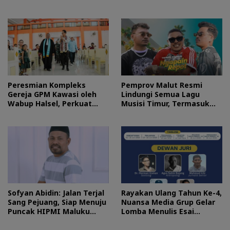
Kerusakan Sistemik di
Maluku Utara
Halmahera Timur
Peresmian Kompleks
Pemprov Malut Resmi
Gereja GPM Kawasi oleh
Lindungi Semua Lagu
Wabup Halsel, Perkuat
Musisi Timur, Termasuk
Harmoni Kehidupan
Hits Toton Caribo
Berjemaat
Sofyan Abidin: Jalan Terjal
Rayakan Ulang Tahun Ke-4,
Sang Pejuang, Siap Menuju
Nuansa Media Grup Gelar
Puncak HIPMI Maluku
Lomba Menulis Esai
Utara
Berhadiah Rp 35 Juta