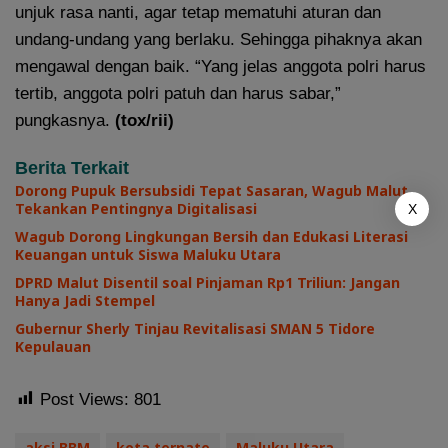
unjuk rasa nanti, agar tetap mematuhi aturan dan
undang-undang yang berlaku. Sehingga pihaknya akan
mengawal dengan baik. “Yang jelas anggota polri harus
tertib, anggota polri patuh dan harus sabar,”
pungkasnya.
(tox/rii)
Berita Terkait
Dorong Pupuk Bersubsidi Tepat Sasaran, Wagub Malut
Tekankan Pentingnya Digitalisasi
X
Wagub Dorong Lingkungan Bersih dan Edukasi Literasi
Keuangan untuk Siswa Maluku Utara
DPRD Malut Disentil soal Pinjaman Rp1 Triliun: Jangan
Hanya Jadi Stempel
Gubernur Sherly Tinjau Revitalisasi SMAN 5 Tidore
Kepulauan
Post Views:
801
aksi BBM
kota ternate
Maluku Utara