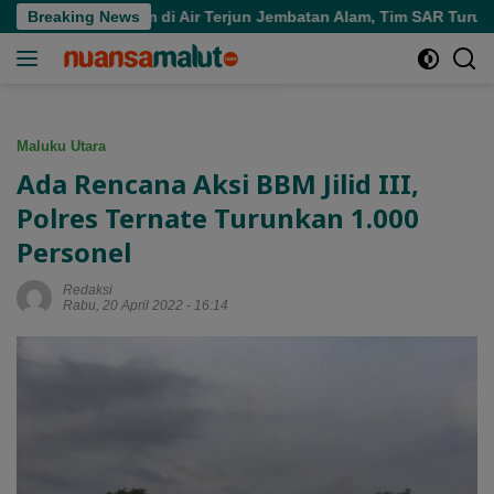
Langsung
a Tenggelam di Air Terjun Jembatan Alam, Tim SAR Turun Tangan
Breaking News
ke
konten
Maluku Utara
Ada Rencana Aksi BBM Jilid III,
Polres Ternate Turunkan 1.000
Personel
Redaksi
Rabu, 20 April 2022 - 16:14