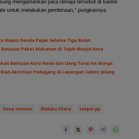
ngsung mengamankan para remaja tersebut di kantor
ate untuk melakukan pembinaan,” pungkasnya.
te Hapus Denda Pajak Selama Tiga Bulan
 Ratusan Paket Makanan di Tujuh Masjid Kota
hkan Bantuan Kursi Roda dan Uang Tunai ke Warga
kan Aktivitas Pedagang di Lapangan Salero Jelang
kota ternate
Maluku Utara
satpol pp