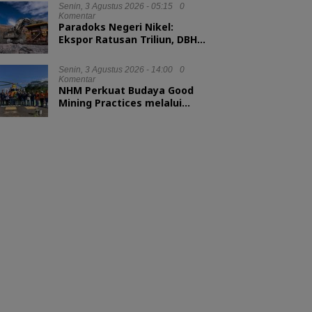
Senin, 3 Agustus 2026 - 05:15
0
Komentar
Paradoks Negeri Nikel:
Ekspor Ratusan Triliun, DBH
tak Sampai 1 Persen
Senin, 3 Agustus 2026 - 14:00
0
Komentar
NHM Perkuat Budaya Good
Mining Practices melalui
Binwas Terpadu ESDM