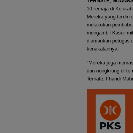
TERNATE, NUANS
10 remaja di Kelurah
Mereka yang terdiri d
melakukan pembobola
mengambil Kasur mil
diamankan petugas d
kenakalannya.
“Mereka juga memasu
dan nongkrong di tem
Ternate, Fhandi Mah