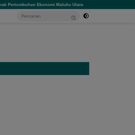
i Maluku Utara
Catat! Pemkot Ternate Hapus Denda Paja
tutup