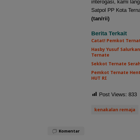
interogasi, kami la
Satpol PP Kota Tern
(tan/rii)
Berita Terkait
Catat! Pemkot Terna
Hasby Yusuf Salurkan
Ternate
Sekkot Ternate Sera
Pemkot Ternate Henti
HUT RI
Post Views:
833
kenakalan remaja
Komentar