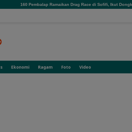
amaikan Drag Race di Sofifi, Ikut Dongkrak Pertumbuhan Ekonom
as
Ekonomi
Ragam
Foto
Video