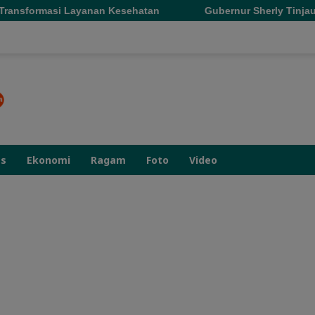
n Kesehatan
Gubernur Sherly Tinjau Revitalisasi SMAN 5
as
Ekonomi
Ragam
Foto
Video