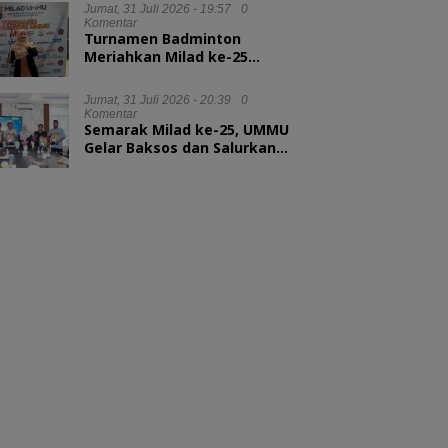
Kepala LAN RI
Jumat, 31 Juli 2026 - 19:57
0
Komentar
Turnamen Badminton
Meriahkan Milad ke-25
UMMU, Rektor Tekankan
Sportivitas
Jumat, 31 Juli 2026 - 20:39
0
Komentar
Semarak Milad ke-25, UMMU
Gelar Baksos dan Salurkan
100 Paket Sembako bagi
Mahasiswa Kurang Mampu