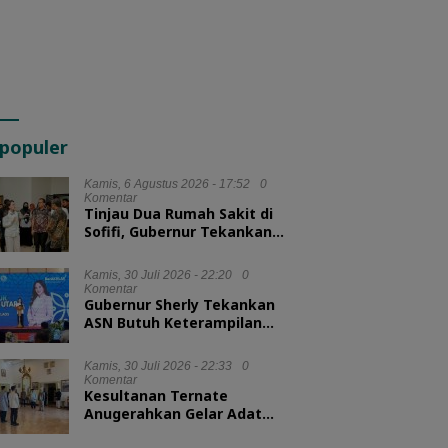
populer
Kamis, 6 Agustus 2026 - 17:52
0
Komentar
Tinjau Dua Rumah Sakit di
Sofifi, Gubernur Tekankan
Transformasi Layanan
Kesehatan
Kamis, 30 Juli 2026 - 22:20
0
Komentar
Gubernur Sherly Tekankan
ASN Butuh Keterampilan
Menyelesaikan Masalah
Kamis, 30 Juli 2026 - 22:33
0
Komentar
Kesultanan Ternate
Anugerahkan Gelar Adat
untuk Kepala BKN dan