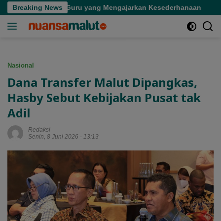
Langsung
ian Seorang Guru yang Mengajarkan Kesederhanaan
Breaking News
Tin
ke
konten
Nasional
Dana Transfer Malut Dipangkas,
Hasby Sebut Kebijakan Pusat tak
Adil
Redaksi
Senin, 8 Juni 2026 - 13:13