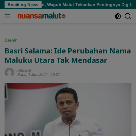
Langsung
pat Sasaran, Wagub Malut Tekankan Pentingnya Digitalisasi
Breaking News
ke
konten
Daerah
Basri Salama: Ide Perubahan Nama
Maluku Utara Tak Mendasar
Redaksi
Rabu, 1 Juni 2022 - 15:31